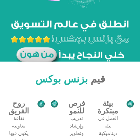
قيم
بزنس بوكس
بيئة
فرص
روح
مبتكرة
للنمو
الفريق
العمل في
تدريب
ثقافة
بيئة
وإرشاد
تعاونية
ديناميكية
وتطوير
يكون فيها