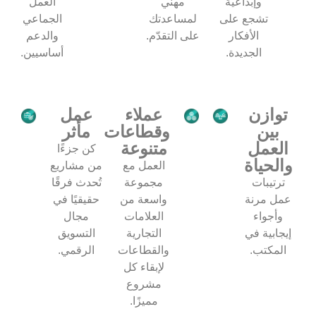
وإبداعية
مهني
العمل
تشجع على
لمساعدتك
الجماعي
الأفكار
على التقدّم.
والدعم
الجديدة.
أساسيين.
توازن
عملاء
عمل
بين
وقطاعات
مأثر
العمل
متنوعة
كن جزءًا
والحياة
العمل مع
من مشاريع
ترتيبات
مجموعة
تُحدث فرقًا
عمل مرنة
واسعة من
حقيقيًا في
وأجواء
العلامات
مجال
إيجابية في
التجارية
التسويق
المكتب.
والقطاعات
الرقمي.
لإبقاء كل
مشروع
مميزًا.